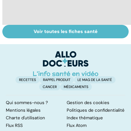
Voir toutes les fiches santé
Tout savoir sur
Votre santé en
M
les virus
vacances
ér
c
r
RECETTES
RAPPEL PRODUIT
LE MAG DE LA SANTÉ
CANCER
MÉDICAMENTS
Qui sommes-nous ?
Gestion des cookies
Mentions légales
Politiques de confidentialité
Charte d'utilisation
Index thématique
Flux RSS
Flux Atom