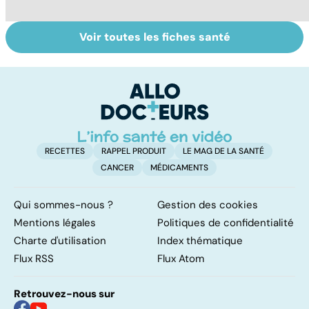
Voir toutes les fiches santé
Le TDAH, un
Accident
Tr
trouble de
vasculaire
dé
l'attention avec
cérébral : l'enfant
p
ou sans
également
hyperactivité
touché
RECETTES
RAPPEL PRODUIT
LE MAG DE LA SANTÉ
CANCER
MÉDICAMENTS
Qui sommes-nous ?
Gestion des cookies
Mentions légales
Politiques de confidentialité
Charte d'utilisation
Index thématique
Flux RSS
Flux Atom
Retrouvez-nous sur