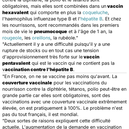
obligatoires, mais elles sont combinées dans un
vaccin
hexavalent
qui comporte en plus la
coqueluche
,
l'haemophilus influenzae type B et l'
hépatite B
. Et chez
les nourrissons, sont recommandés dans les premiers
mois de vie le
pneumocoque
et à l'âge de 1 an, la
rougeole
, les
oreillons
, la rubéole."
"Actuellement il y a une difficulté puisqu'il y a une
rupture de stocks ou en tout cas une tension
d'approvisionnement très forte sur le
vaccin
pentavalent
qui est le vaccin qui ne contient pas la
v
accination contre l'hépatite B
.
"En France, on ne se vaccine pas moins qu'avant. La
couverture vaccinale
pour les vaccinations du
nourrisson contre la diphtérie, tétanos, polio peut-être en
grande partie car elles sont obligatoires, sont des
vaccinations avec une couverture vaccinale extrêmement
élevée, on est pratiquement à 100%. Le problème n'est
pas du tout français, il est mondial.
"Deux sortes de raisons expliquent cette difficulté
actuelle. L'augmentation de la demande en vaccination