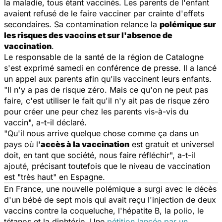
la maladie, tous étant vaccinés. Les parents de l'enfant
avaient refusé de le faire vacciner par crainte d'effets
secondaires. Sa contamination relance la
polémique sur
les risques des vaccins et sur l'absence de
vaccination
.
Le responsable de la santé de la région de Catalogne
s'est exprimé samedi en conférence de presse. Il a lancé
un appel aux parents afin qu'ils vaccinent leurs enfants.
"Il n'y a pas de risque zéro. Mais ce qu'on ne peut pas
faire, c'est utiliser le fait qu'il n'y ait pas de risque zéro
pour créer une peur chez les parents vis-à-vis du
vaccin", a-t-il déclaré.
"Qu'il nous arrive quelque chose comme ça dans un
pays où l'
accès à la vaccination
est gratuit et universel
doit, en tant que société, nous faire réfléchir", a-t-il
ajouté, précisant toutefois que le niveau de vaccination
est "très haut" en Espagne.
En France, une nouvelle polémique a surgi avec le décès
d'un bébé de sept mois qui avait reçu l'injection de deux
vaccins contre la coqueluche, l'hépatite B, la polio, le
tétanos et la diphtérie. Une
pétition lancée par un