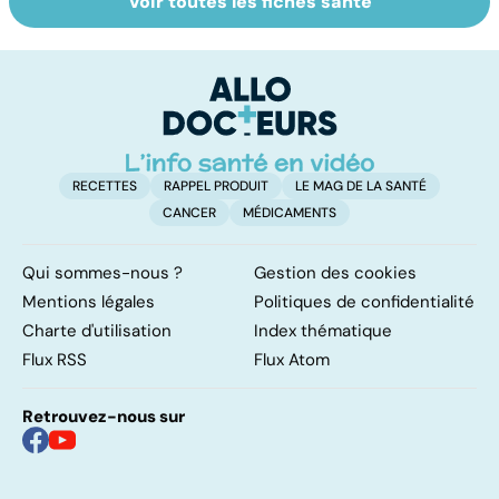
Voir toutes les fiches santé
Le sinus
Tout savoir sur
V
pilonidal, un
les virus
v
kyste douloureux
RECETTES
RAPPEL PRODUIT
LE MAG DE LA SANTÉ
CANCER
MÉDICAMENTS
Qui sommes-nous ?
Gestion des cookies
Mentions légales
Politiques de confidentialité
Charte d'utilisation
Index thématique
Flux RSS
Flux Atom
Retrouvez-nous sur