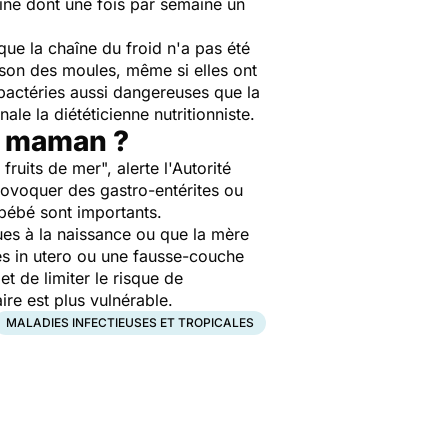
ine dont une fois par semaine un
ue la chaîne du froid n'a pas été
son des moules, même si elles ont
bactéries aussi dangereuses que la
gnale la diététicienne nutritionniste.
la maman ?
 fruits de mer",
alerte l'Autorité
rovoquer des gastro-entérites ou
 bébé sont importants.
ues à la naissance ou que la mère
ès
in utero
ou une fausse-couche
t de limiter le risque de
ire est plus vulnérable.
MALADIES INFECTIEUSES ET TROPICALES