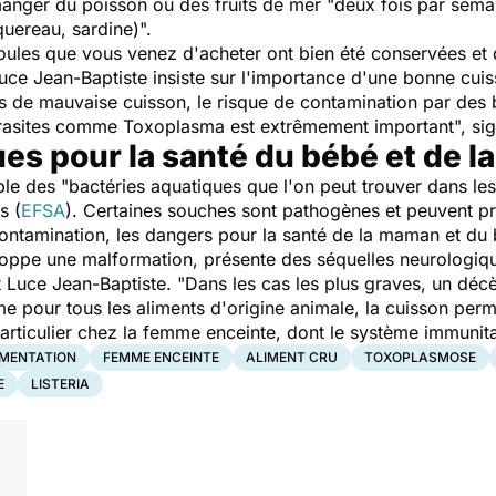
ger du poisson ou des fruits de mer "
deux fois par sema
uereau, sardine)
".
les que vous venez d'acheter ont bien été conservées et q
e Jean-Baptiste insiste sur l'importance d'une bonne cuis
s de mauvaise cuisson, le risque de contamination par des 
arasites comme
Toxoplasma
est extrêmement important
", si
ues pour la santé du bébé et de 
le des "
bactéries aquatiques que l'on peut trouver dans les
s (
EFSA
)
. Certaines souches sont pathogènes et peuvent p
ontamination, les dangers pour la santé de la maman et du
eloppe une malformation, présente des séquelles neurologiq
t Luce Jean-Baptiste. "
Dans les cas les plus graves, un déc
 pour tous les aliments d'origine animale, la cuisson perme
articulier chez la femme enceinte, dont le système immunita
IMENTATION
FEMME ENCEINTE
ALIMENT CRU
TOXOPLASMOSE
E
LISTERIA