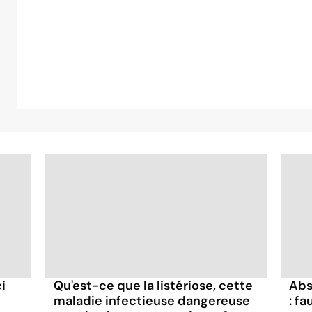
i
Abs
Qu'est-ce que la listériose, cette
: fa
maladie infectieuse dangereuse