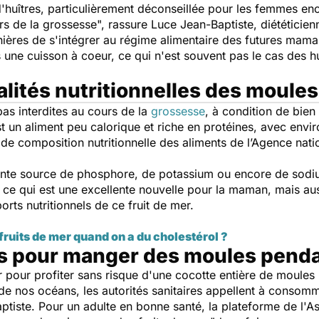
huîtres, particulièrement déconseillée pour les femmes enc
rs de la grossesse
", rassure Luce Jean-Baptiste, diététicienn
ières de s'intégrer au régime alimentaire des futures mama
ne cuisson à coeur, ce qui n'est souvent pas le cas des hu
alités nutritionnelles des moules
as interdites au cours de la
grossesse
, à condition de bien
st un aliment peu calorique et riche en protéines, avec envi
e de composition nutritionnelle des aliments de l’Agence nati
lente source de phosphore, de potassium ou encore de sod
ce qui est une excellente nouvelle pour la maman, mais aus
rts nutritionnels de ce fruit de mer.
ruits de mer quand on a du cholestérol ?
s pour manger des moules penda
er pour profiter sans risque d'une cocotte entière de moules
 de nos océans, les autorités sanitaires appellent à consom
ptiste. Pour un adulte en bonne santé, la plateforme de l'A