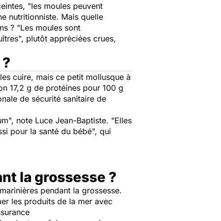
eintes, "
les moules peuvent
e nutritionniste. Mais quelle
ns ? "
Les moules sont
îtres
", plutôt appréciées crues,
 ?
 les cuire, mais ce petit mollusque à
ron 17,2 g de protéines pour 100 g
onale de sécurité sanitaire de
ium
", note Luce Jean-Baptiste. "
Elles
si pour la santé du bébé
", qui
nt la grossesse ?
 marinières pendant la grossesse.
mer les produits de la mer avec
ssurance