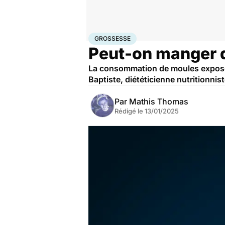
Accueil
Bien-être
Nutrition
Grossesse
GROSSESSE
Peut-on manger d
La consommation de moules expose-t
Baptiste, diététicienne nutritionnist
Par
Mathis Thomas
Rédigé le
13/01/2025