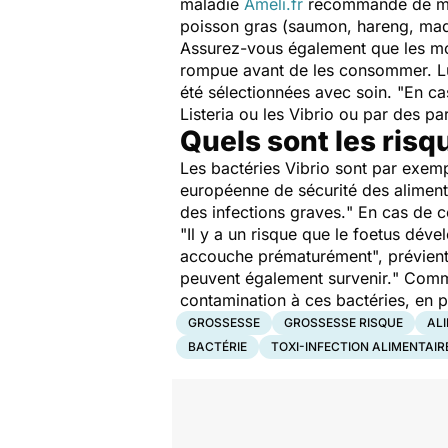
maladie
Ameli.fr
recommande de man
poisson gras (saumon, hareng, maq
Assurez-vous également que les mou
rompue avant de les consommer. Luc
été sélectionnées avec soin. "
En ca
Listeria
ou les
Vibrio
ou par des p
Quels sont les risq
Les bactéries
Vibrio
sont par exemp
européenne de sécurité des aliment
des infections graves.
" En cas de c
"
Il y a un risque que le foetus dév
accouche prématurément
", prévien
peuvent également survenir.
" Comme
contamination à ces bactéries, en p
GROSSESSE
GROSSESSE RISQUE
AL
BACTÉRIE
TOXI-INFECTION ALIMENTAIR