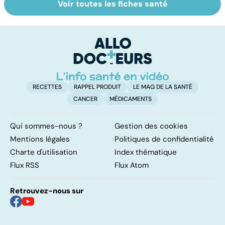
Voir toutes les fiches santé
Troubles anxieux,
Un rhume, ça se
C
une anxiété
soigne ?
e
envahissante
l
RECETTES
RAPPEL PRODUIT
LE MAG DE LA SANTÉ
CANCER
MÉDICAMENTS
Qui sommes-nous ?
Gestion des cookies
Mentions légales
Politiques de confidentialité
Charte d'utilisation
Index thématique
Flux RSS
Flux Atom
Retrouvez-nous sur