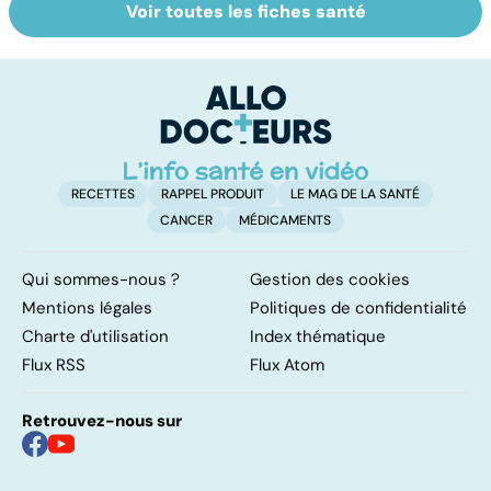
Voir toutes les fiches santé
Narcolepsie : des
Bien dormir,
L
crises de
mais... sans
f
sommeil
médicaments !
involontaires
RECETTES
RAPPEL PRODUIT
LE MAG DE LA SANTÉ
CANCER
MÉDICAMENTS
Qui sommes-nous ?
Gestion des cookies
Mentions légales
Politiques de confidentialité
Charte d'utilisation
Index thématique
Flux RSS
Flux Atom
Retrouvez-nous sur