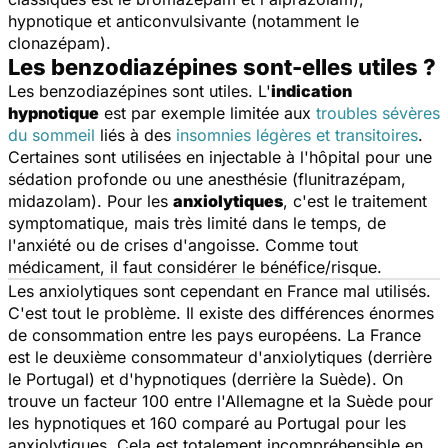
hypnotique et anticonvulsivante (notamment le
clonazépam).
Les benzodiazépines sont-elles utiles ?
Les benzodiazépines sont utiles. L'
indication
hypnotique
est par exemple limitée aux
troubles sévères
du sommeil
liés à des
insomnies légères et transitoires
.
Certaines sont utilisées en injectable à l'hôpital pour une
sédation profonde ou une anesthésie (flunitrazépam,
midazolam). Pour les
anxiolytiques
, c'est le traitement
symptomatique, mais très limité dans le temps, de
l'anxiété ou de crises d'angoisse. Comme tout
médicament, il faut considérer le bénéfice/risque.
Les anxiolytiques sont cependant en France mal utilisés.
C'est tout le problème. Il existe des différences énormes
de consommation entre les pays européens. La France
est le deuxième consommateur d'anxiolytiques (derrière
le Portugal) et d'hypnotiques (derrière la Suède). On
trouve un facteur 100 entre l'Allemagne et la Suède pour
les hypnotiques et 160 comparé au Portugal pour les
anxiolytiques. Cela est totalement incompréhensible en