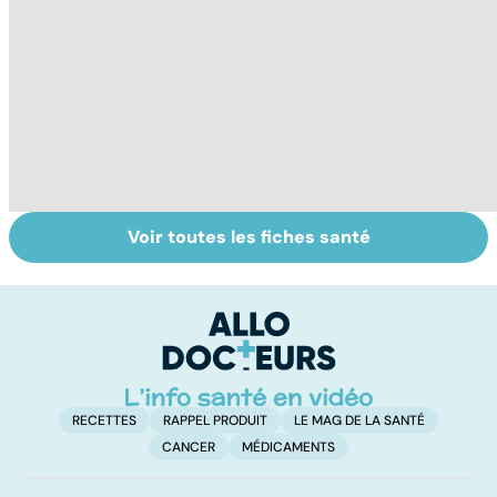
Voir toutes les fiches santé
Narcolepsie : des
Bien dormir,
L
crises de
mais... sans
f
sommeil
médicaments !
involontaires
RECETTES
RAPPEL PRODUIT
LE MAG DE LA SANTÉ
CANCER
MÉDICAMENTS