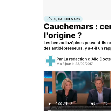
Accueil
Santé
Rêves, cauchemars
RÊVES, CAUCHEMARS
Cauchemars : cer
l'origine ?
Les benzodiazépines peuvent-ils no
des antidépresseurs, y a-t-il un rap
Par
La rédaction d'Allo Doct
Mis à jour le
23/02/2017