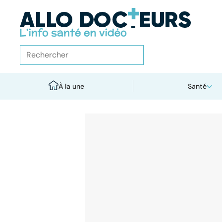
À la une
Santé