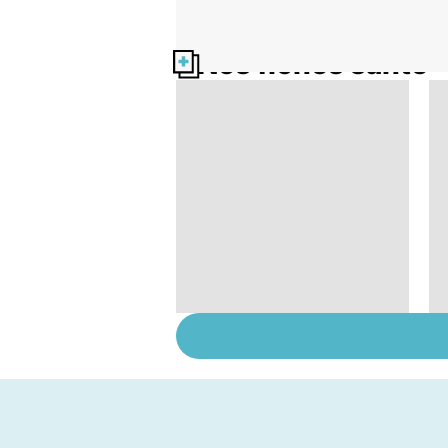
Nos fiches santé
Automne-hiver, le
temps de la
dépression
saisonnière