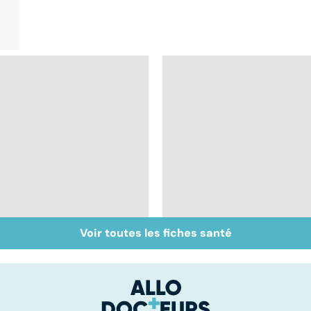
Voir toutes les fiches santé
Derrière les troubles
Les Français accros
du sommeil, une
aux psychotropes ?
maladie ?