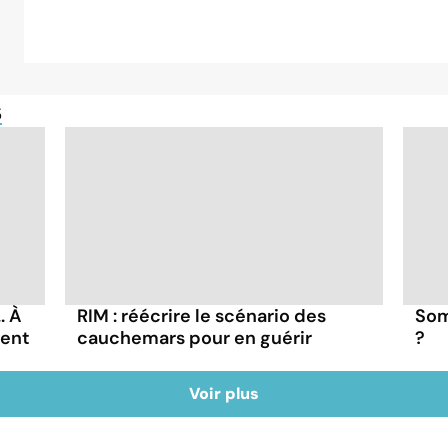
s
. À
RIM : réécrire le scénario des
Som
vent
cauchemars pour en guérir
?
Voir plus