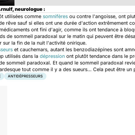
Arnulf, neurologue :
tôt utilisées comme
somnifères
ou contre l'angoisse, ont plu
 de rêve sauf si elles ont une durée d'action extrêmement cou
médicaments ont fini d'agir, comme ils ont tendance à bloq
nds de sommeil paradoxal sur le matin qui peuvent être dé
ur la fin de la nuit l'activité onirique.
sseurs
et cauchemars, autant les benzodiazépines sont amné
p utilisés dans la
dépression
ont plutôt tendance dans le p
 de sommeil paradoxal. Et quand le sommeil paradoxal revi
ardesque tout comme il y a des sueurs… Cela peut être un 
E
ANTIDÉPRESSEURS