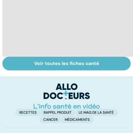
Voir toutes les fiches santé
Bien dormir,
Votre enfant se
R
mais... sans
gratte : et si
s
médicaments !
c'était la varicelle
le
?
g
RECETTES
RAPPEL PRODUIT
LE MAG DE LA SANTÉ
CANCER
MÉDICAMENTS