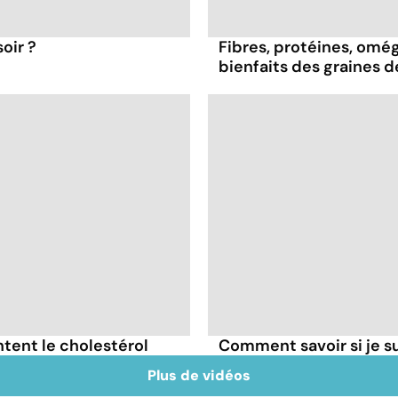
oir ?
Fibres, protéines, oméga
bienfaits des graines 
tent le cholestérol
Comment savoir si je 
Plus de vidéos