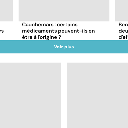
Cauchemars : certains
Ben
es
médicaments peuvent-ils en
deu
être à l'origine ?
d'e
Voir plus