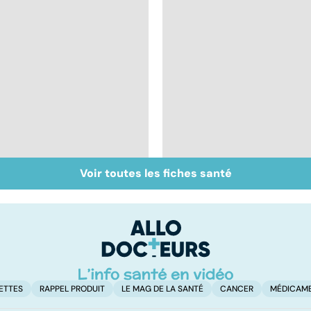
Voir toutes les fiches santé
Quand la maladie
Le lymphome, un
entraîne la chute des
cancer peu connu
cheveux
mais fréquent
ETTES
RAPPEL PRODUIT
LE MAG DE LA SANTÉ
CANCER
MÉDICAM