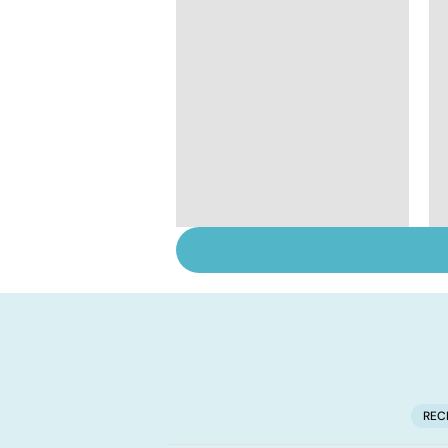
HPV : tout savoir sur
les papillomavirus
REC