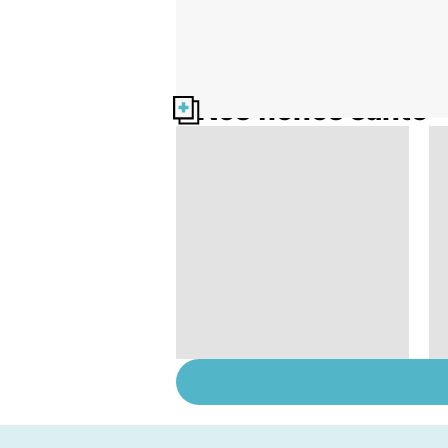
Nos fiches santé
Le tramadol, un
médicament à risque