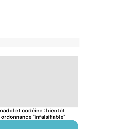
madol et codéine : bientôt
 ordonnance "infalsifiable"