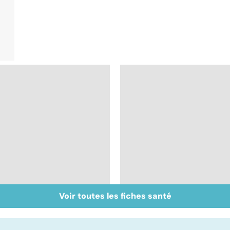
Voir toutes les fiches santé
Troubles anxieux, une
Un rhume, ça se
anxiété envahissante
soigne ?