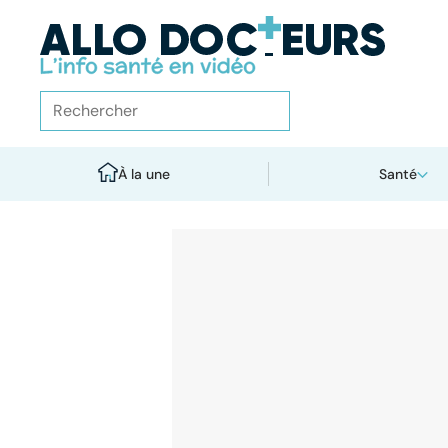
À la une
Santé