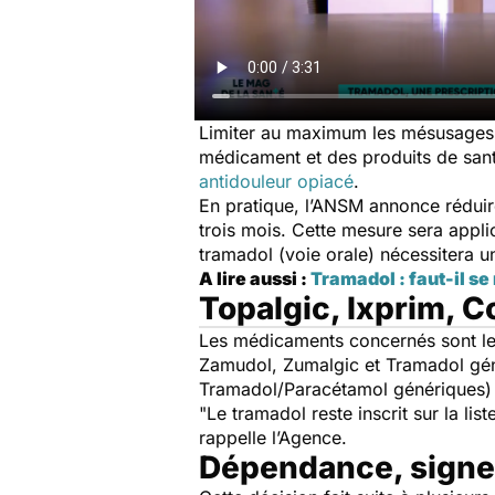
Limiter au maximum les mésusages
médicament et des produits de sant
antidouleur opiacé
.
En pratique, l’ANSM annonce réduir
trois mois. Cette mesure sera appli
tramadol (voie orale) nécessitera 
A lire aussi :
Tramadol : faut-il se
Topalgic, Ixprim, 
Les médicaments concernés sont le
Zamudol, Zumalgic et Tramadol gén
Tramadol/Paracétamol génériques) 
"
Le tramadol reste inscrit sur la li
rappelle l’Agence.
Dépendance, signes