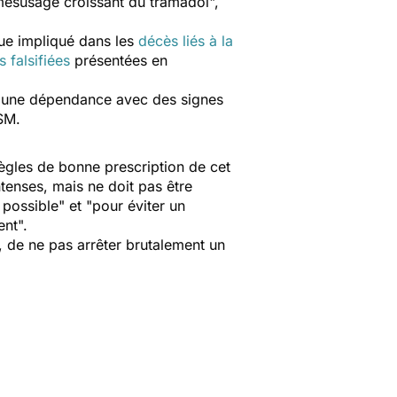
ésusage croissant du tramadol
",
que impliqué dans les
décès liés à la
 falsifiées
présentées en
"
une dépendance avec des signes
NSM.
règles de bonne prescription de cet
tenses, mais ne doit pas être
 possible
" et "
pour éviter un
ent
".
, de ne pas arrêter brutalement un