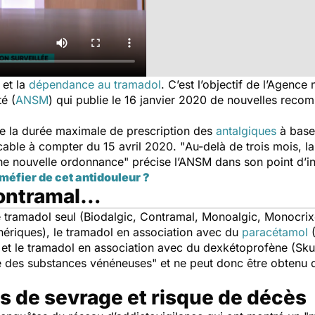
 et la
dépendance au tramadol
. C’est l’objectif de l’Agence
é (
ANSM
) qui publie le 16 janvier 2020 de nouvelles reco
e la durée maximale de prescription des
antalgiques
à base 
cable à compter du 15 avril 2020. "
Au-delà de trois mois, la
une nouvelle ordonnance
" précise l’ANSM dans son point d’i
 méfier de cet antidouleur ?
Contramal…
 tramadol seul (Biodalgic, Contramal, Monoalgic, Monocrix
ériques), le tramadol en association avec du
paracétamol
(
et le tramadol en association avec du dexkétoprofène (Sk
ste des substances vénéneuses
" et ne peut donc être obtenu 
 de sevrage et risque de décès