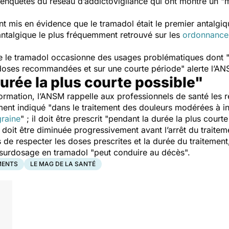
s enquêtes du réseau d’addictovigilance qui ont montré un "
m
t mis en évidence que le tramadol était le premier antalgi
ntalgique le plus fréquemment retrouvé sur les
ordonnances
 le tramadol occasionne des usages problématiques dont 
doses recommandées et sur une courte période
" alerte l’A
durée la plus courte possible"
ormation, l’ANSM rappelle aux professionnels de santé les 
ment indiqué "
dans le traitement des douleurs modérées à in
raine
" ; il doit être prescrit "
pendant la durée la plus courte
doit être diminuée progressivement avant l’arrêt du traitem
e respecter les doses prescrites et la durée du traitement
un surdosage en tramadol "
peut conduire au décès
".
MENTS
LE MAG DE LA SANTÉ