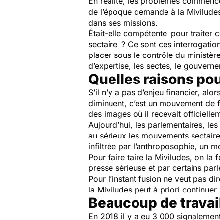
En réalité, les problèmes commence
de l’époque demande à la Miviludes
dans ses missions.
Était-elle compétente pour traiter 
sectaire ? Ce sont ces interrogatio
placer sous le contrôle du ministère
d’expertise, les sectes, le gouver
Quelles raisons pou
S’il n’y a pas d’enjeu financier, alor
diminuent, c’est un mouvement de fo
des images où il recevait officiell
Aujourd’hui, les parlementaires, le
au sérieux les mouvements sectaires
infiltrée par l’anthroposophie, un 
Pour faire taire la Miviludes, on la
presse sérieuse et par certains par
Pour l’instant fusion ne veut pas dir
la Miviludes peut à priori continuer 
Beaucoup de travail
En 2018 il y a eu 3 000 signalemen