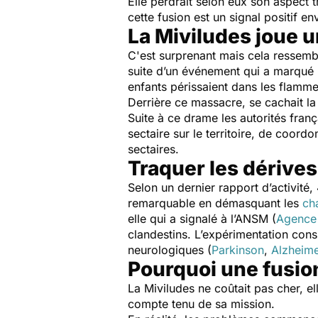
Elle perdrait selon eux son aspect t
cette fusion est un signal positif e
La Miviludes joue u
C'est surprenant mais cela ressemb
suite d’un événement qui a marqué le
enfants périssaient dans les flammes 
Derrière ce massacre, se cachait la
Suite à ce drame les autorités fran
sectaire sur le territoire, de coord
sectaires.
Traquer les dérives
Selon un dernier rapport d’activité
remarquable en démasquant les
ch
elle qui a signalé à l’ANSM (
Agence 
clandestins. L’expérimentation consi
neurologiques (
Parkinson
,
Alzheime
Pourquoi une fusion
La Miviludes ne coûtait pas cher, e
compte tenu de sa mission.