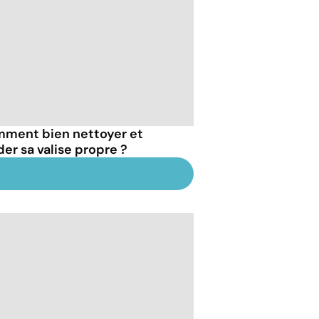
ment bien nettoyer et
der sa valise propre ?