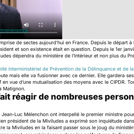
rise de sectes aujourd’hui en France. Depuis le départ à la 
ident et son existence était en question. Depuis le 1er janvie
des dépendra du ministère de l’Intérieur et non plus du Pr
té Interministériel de Prévention de la Délinquance et de l
oute mais elle va fusionner avec ce dernier. Elle gardera ses 
f en vue d’une mutualisation des moyens avec le CIPDR. Tout
 à Matignon.
fait réagir de nombreuses personn
 Jean-Luc Mélenchon ont interpellé le premier ministre po
ien président de la Miviludes a exprimé son inquiétude dans
e la Miviludes en la faisant passer sous le joug du ministère