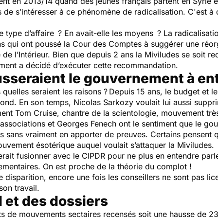
nt en 2013/14 quand des jeunes français partent en Syrie e
 de s’intéresser à ce phénomène de radicalisation. C'est à
ce type d’affaire ? En avait-elle les moyens ? La radicalisa
ns qui ont poussé la Cour des Comptes à suggérer une réorg
 de l’Intérieur. Bien que depuis 2 ans la Miviludes se soit 
nement a décidé d’exécuter cette recommandation.
sseraient le gouvernement à ent
s quelles seraient les raisons ?
Depuis 15 ans, le budget et l
nd. En son temps, Nicolas Sarkozy voulait lui aussi suppri
ement Tom Cruise, chantre de la scientologie, mouvement très
s associations et Georges Fenech ont le sentiment que le go
 sans vraiment en apporter de preuves. Certains pensent que
mouvement ésotérique auquel voulait s’attaquer la Miviludes.
 ferait fusionner avec le CIPDR pour ne plus en entendre parl
lementaires. On est proche de la théorie du complot !
e disparition, encore une fois les conseillers ne sont pas li
son travail.
 et des dossiers
ts de mouvements sectaires recensés soit une hausse de 23 