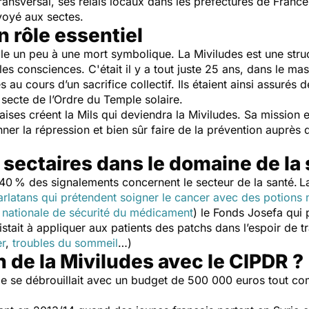
ransversal, ses relais locaux dans les préfectures de France
nvoyé aux sectes.
n rôle essentiel
le un peu à une mort symbolique. La Miviludes est une stru
s consciences. C'était il y a tout juste 25 ans, dans le mas
au cours d’un sacrifice collectif. Ils étaient ainsi assurés de
 secte de l’Ordre du Temple solaire.
çaises créent la Mils qui deviendra la Miviludes. Sa mission
onner la répression et bien sûr faire de la prévention auprès 
 sectaires dans le domaine de la
, 40 % des signalements concernent le secteur de la santé.
L
arlatans qui prétendent soigner le cancer avec des potions
nationale de sécurité du médicament
) le Fonds Josefa qui 
stait à appliquer aux patients des patchs dans l’espoir de tr
r
,
troubles du sommeil
…)
 de la Miviludes avec le CIPDR ?
lle se débrouillait avec un budget de 500 000 euros tout co