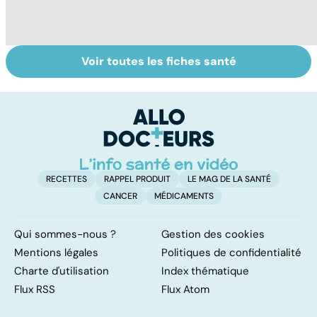
Voir toutes les fiches santé
Exostose
La sciatique : un
C
osseuse : des
symptôme
ma
bosses sous la
douloureux
b
peau
RECETTES
RAPPEL PRODUIT
LE MAG DE LA SANTÉ
CANCER
MÉDICAMENTS
Qui sommes-nous ?
Gestion des cookies
Mentions légales
Politiques de confidentialité
Charte d'utilisation
Index thématique
Flux RSS
Flux Atom