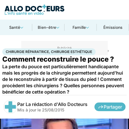
Santé
Bien-être
Famille
Émissions
Accueil
Santé
Maladies
Chirurgie réparatrice, chirurgie esthétique
CHIRURGIE RÉPARATRICE, CHIRURGIE ESTHÉTIQUE
Comment reconstruire le pouce ?
La perte du pouce est particulièrement handicapante
mais les progrès de la chirurgie permettent aujourd’hui
de le reconstruire à partir de tissus du pied ! Comment
procèdent les chirurgiens ? Quelles personnes peuvent
bénéficier de cette opération ?
Par
La rédaction d'Allo Docteurs
Partager
Mis à jour le
25/08/2015