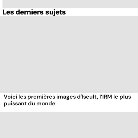
Les derniers sujets
Tout savoir sur le
Staphylocoque
M
cerveau
doré : une
c
bactérie sous
surveillance
Voici les premières images d'Iseult, l’IRM le plus
puissant du monde