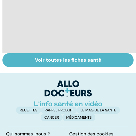
Voir toutes les fiches santé
Tout savoir sur le
Staphylocoque
C
cerveau
doré : une
m
bactérie sous
surveillance
RECETTES
RAPPEL PRODUIT
LE MAG DE LA SANTÉ
CANCER
MÉDICAMENTS
Qui sommes-nous ?
Gestion des cookies