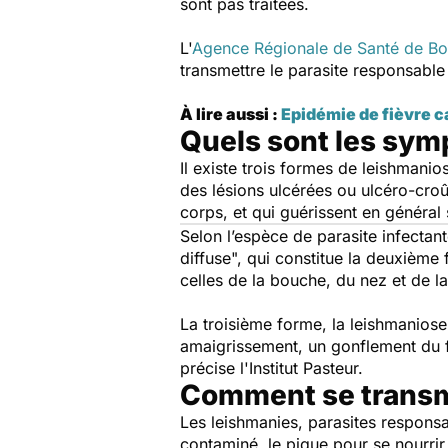
sont pas traitées.
L'
Agence Régionale de Santé de B
transmettre le parasite responsable
À lire aussi :
Epidémie de fièvre ca
Quels sont les sy
Il existe trois formes de leishmani
des lésions ulcérées ou ulcéro-croû
corps, et qui guérissent en général
Selon l’espèce de parasite infectan
diffuse",
qui constitue la deuxième 
celles de la bouche, du nez et de l
La troisième forme, la leishmaniose
amaigrissement, un gonflement du fo
précise l'Institut Pasteur.
Comment se transme
Les leishmanies, parasites responsa
contaminé, le pique pour se nourri