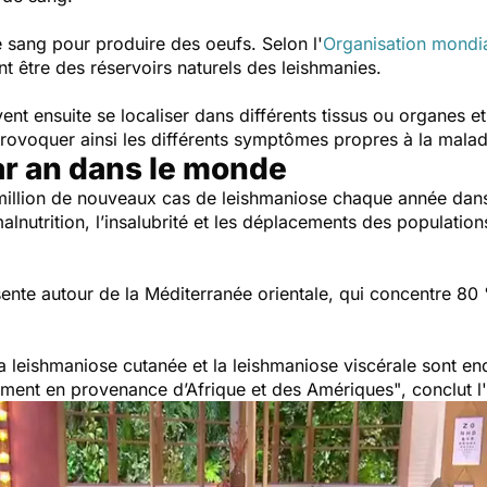
e sang pour produire des oeufs. Selon l'
Organisation mondia
nt être des réservoirs naturels des leishmanies.
ent ensuite se localiser dans différents tissus ou organes e
 provoquer ainsi les différents symptômes propres à la malad
ar an dans le monde
million de nouveaux cas de leishmaniose chaque année dan
alnutrition, l’insalubrité et les déplacements des population
ente autour de la Méditerranée orientale, qui concentre 8
a leishmaniose cutanée et la leishmaniose viscérale sont 
ement en provenance d’Afrique et des Amériques"
, conclut l