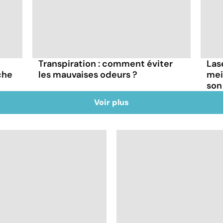
Transpiration : comment éviter
Lase
che
les mauvaises odeurs ?
mei
son
Voir plus