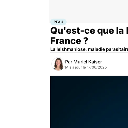
Accueil
Santé
Maladies
Peau
PEAU
Qu'est-ce que la 
France ?
La leishmaniose, maladie parasitair
Par
Muriel Kaiser
Mis à jour le
17/06/2025