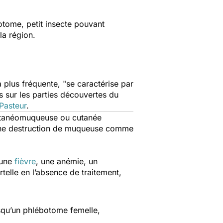
otome, petit insecte pouvant
la région.
a plus fréquente,
"se caractérise par
s sur les parties découvertes du
 Pasteur
.
cutanéomuqueuse ou cutanée
 une destruction de muqueuse comme
 une
fièvre
, une anémie, un
telle en l’absence de traitement,
rsqu’un phlébotome femelle,