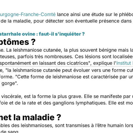
ourgogne-Franche-Comté
lance ainsi une étude sur le phléb
 de la maladie, pour détecter son éventuelle présence dans 
tarrhale ovine : faut-il s'inquiéter ?
mptômes ?
ose. La leishmaniose cutanée, la plus souvent bénigne mais l
teuses, parfois très nombreuses. Ces lésions sont localisée
 spontanément en laissant des cicatrices"
, explique l'
Institut
te,
"la leishmaniose cutanée peut évoluer vers une forme 
forme.
"Cette forme de leishmaniose est caractérisée par
a gorge".
 viscérale, est la forme la plus grave. Elle se manifeste par
ie et de la rate et des ganglions lymphatiques. Elle est mor
t la maladie ?
bles des leishmanioses, sont transmises à l’être humain lo
r de sang.