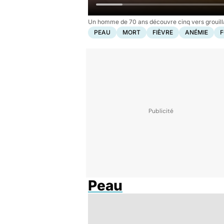
Un homme de 70 ans découvre cinq vers grouillan
PEAU
MORT
FIÈVRE
ANÉMIE
F
Peau