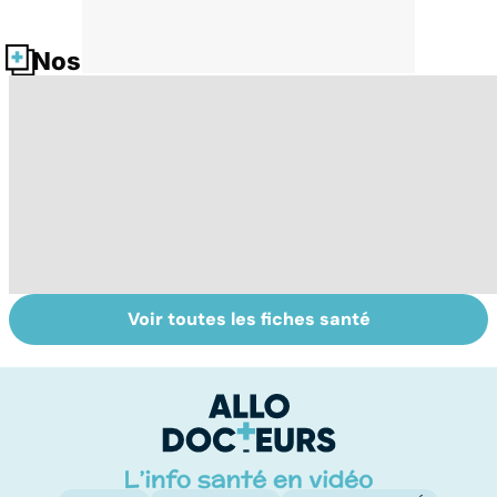
Nos fiches santé
Voir toutes les fiches santé
HPV : tout savoir
Retrouver du
D
sur les
tonus grâce aux
l'
papillomavirus
plantes
pa