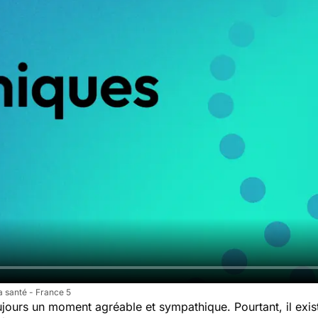
a santé - France 5
ujours un moment agréable et sympathique. Pourtant, il exi