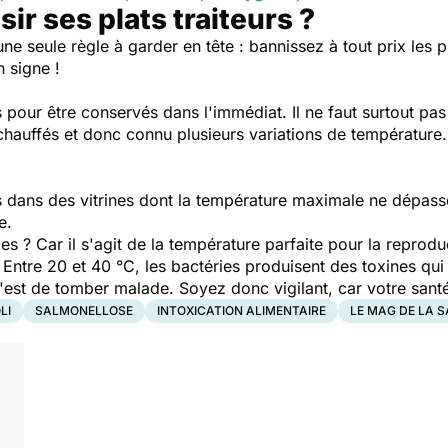
r ses plats traiteurs ?
'une seule règle à garder en tête : bannissez à tout prix les p
n signe !
its pour être conservés dans l'immédiat. Il ne faut surtout p
 réchauffés et donc connu plusieurs variations de températur
s dans des vitrines dont la température maximale ne dépasse
e.
èdes ? Car il s'agit de la température parfaite pour la repr
Entre 20 et 40 °C, les bactéries produisent des toxines qui n
c'est de tomber malade. Soyez donc vigilant, car votre sant
LI
SALMONELLOSE
INTOXICATION ALIMENTAIRE
LE MAG DE LA 