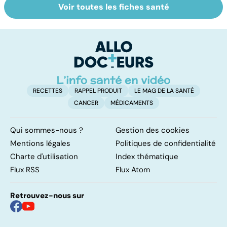
Voir toutes les fiches santé
Tout savoir sur
Staphylocoque
L
les infections
doré : une
u
pulmonaires
bactérie sous
vi
surveillance
RECETTES
RAPPEL PRODUIT
LE MAG DE LA SANTÉ
CANCER
MÉDICAMENTS
Qui sommes-nous ?
Gestion des cookies
Mentions légales
Politiques de confidentialité
Charte d'utilisation
Index thématique
Flux RSS
Flux Atom
Retrouvez-nous sur