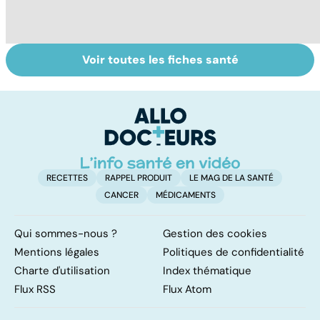
Voir toutes les fiches santé
Le magnésium,
Intestin irritable :
Al
un oligo-élément
le régime
pé
vital
FODMAP, une
solution ?
RECETTES
RAPPEL PRODUIT
LE MAG DE LA SANTÉ
CANCER
MÉDICAMENTS
Qui sommes-nous ?
Gestion des cookies
Mentions légales
Politiques de confidentialité
Charte d'utilisation
Index thématique
Flux RSS
Flux Atom