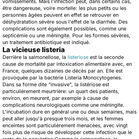
vomissements. Mais l'infection peut, dans certains cas,
être dangereuse, voire mortelle: les plus petits ou les
personnes âgées peuvent en effet se retrouver en
déshydratation sévère sous l'effet de la diarrhée. Des
complications sont également possibles, comme une
septicémie ou une méningite. Pour les formes sévères,
un traitement antibiotique est indiqué.
La vicieuse listeria
Derrière la salmonellose, la
listeriose
est la seconde
cause de mortalité par intoxication alimentaire avec, en
France, quelques dizaines de décès par an. Elle est
provoquée par la bactérie Listeria Monocytogenes.
Dans sa forme dite "
invasive
", la listériose est
particulièrement meurtrière: un quart des patients,
environ, en meurent, par exemple à cause de
complications neurologiques comme une méningite.
L'incubation dure en général une ou deux semaines, mais
peut aller jusqu'à presque trois mois, et les femmes
enceintes sont particulièrement menacées, avec vingt
fois plus de risque de développer cette infection que le
reste de la population.Comme la salmonellose, la