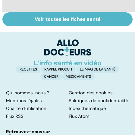
Voir toutes les fiches santé
Tout savoir sur
Inflammation des
L
les infections
amygdales : que
p
pulmonaires
faire en cas
d'angine ?
RECETTES
RAPPEL PRODUIT
LE MAG DE LA SANTÉ
CANCER
MÉDICAMENTS
Qui sommes-nous ?
Gestion des cookies
Mentions légales
Politiques de confidentialité
Charte d'utilisation
Index thématique
Flux RSS
Flux Atom
Retrouvez-nous sur