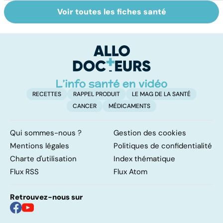
Voir toutes les fiches santé
Les agrumes et
Le magnésium,
In
leurs bienfaits
un oligo-élément
l
pour la santé
vital
F
so
RECETTES
RAPPEL PRODUIT
LE MAG DE LA SANTÉ
CANCER
MÉDICAMENTS
Qui sommes-nous ?
Gestion des cookies
Mentions légales
Politiques de confidentialité
Charte d'utilisation
Index thématique
Flux RSS
Flux Atom
Retrouvez-nous sur