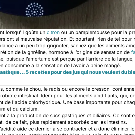
ant lorsqu'il goûte un
citron
ou un pamplemousse
pour la pr
ers ont si mauvaise réputation. Et pourtant, rien de tel po
dance à un peu trop grignoter, sachez que les aliments amer
écrétion de la ghréline, hormone à l’origine de sensation de
f
puisque l’amertume est perçue par l’arrière de la langue, le
 en consomme a la sensation de l’avoir à peine mangé.
stèque... 5 recettes pour des jus qui nous veulent du bi
, comme le chou, le radis ou encore le cresson, contiennent
robiote intestinal. Idem pour les aliments acidifiants, qui, 
t de l'acide chlorhydrique. Une base importante pour chaq
um et du calcium.
dent à la production de sucs gastriques et biliaires. Ce sont
t, de ce fait, plus rapidement absorbés par les intestin
’acidité aide ce dernier à se contracter et a donc éliminer le