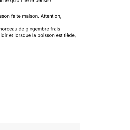
mmunité qu’on ne le pense !
isson faite maison. Attention,
 morceau de gingembre frais
dir et lorsque la boisson est tiède,