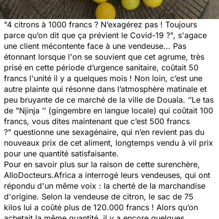
"4 citrons à 1000 francs ? N’exagérez pas ! Toujours
parce qu’on dit que ça prévient le Covid-19 ?",
s'agace
une client mécontente face à
une vendeuse... Pas
étonnant lorsque l'on se souvient que cet agrume, très
prisé en cette période d’urgence sanitaire, coûtait 50
francs l'unité il y a quelques mois ! Non loin, c’est une
autre plainte qui résonne dans l’atmosphère matinale et
peu bruyante de ce marché de la ville de Douala.
‘’Le tas
de "Njinja ’’ (gingembre en langue locale) qui coûtait 100
francs, vous dites maintenant que c’est 500 francs
?"
questionne une sexagénaire, qui n’en revient pas du
nouveaux prix de cet aliment, longtemps vendu à vil prix
pour une quantité satisfaisante.
Pour en savoir plus sur la raison de cette surenchère,
AlloDocteurs.Africa a interrogé leurs vendeuses, qui ont
répondu d'un même voix : la cherté de la marchandise
d'origine. Selon la vendeuse de citron, le sac de 75
kilos lui a coûté plus de 120.000 francs ! Alors qu’on
achetait la même quantité, il y a encore quelques