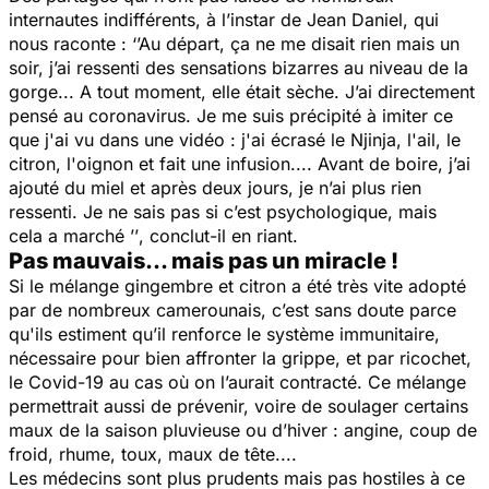
internautes indifférents, à l’instar de Jean Daniel, qui
nous raconte :
‘’Au départ, ça ne me disait rien mais un
soir, j’ai ressenti des sensations bizarres au niveau de la
gorge... A tout moment, elle était sèche. J’ai directement
pensé au coronavirus. Je me suis précipité à imiter ce
que j'ai vu dans une vidéo : j'ai écrasé le Njinja, l'ail, le
citron, l'oignon et fait une infusion.... Avant de boire, j’ai
ajouté du miel et après deux jours, je n’ai plus rien
ressenti. Je ne sais pas si c’est psychologique, mais
cela a marché ’’
, conclut-il en riant.
Pas mauvais... mais pas un miracle !
Si le mélange gingembre et citron a été très vite adopté
par de nombreux camerounais, c’est sans doute parce
qu'ils estiment qu’il renforce le système immunitaire,
nécessaire pour bien affronter la grippe, et par ricochet,
le Covid-19 au cas où on l’aurait contracté. Ce mélange
permettrait aussi de prévenir, voire de soulager certains
maux de la saison pluvieuse ou d’hiver : angine, coup de
froid, rhume, toux, maux de tête....
Les médecins sont plus prudents mais pas hostiles à ce