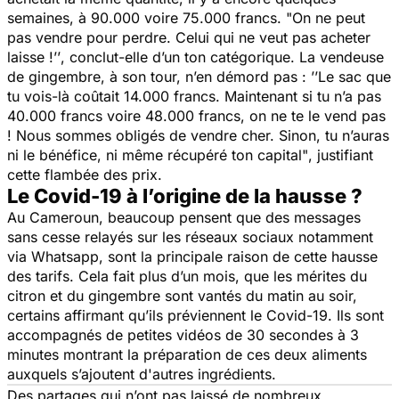
semaines, à 90.000 voire 75.000 francs. "
On ne peut
pas vendre pour perdre. Celui qui ne veut pas acheter
laisse !’’
, conclut-elle d’un ton catégorique. La vendeuse
de gingembre, à son tour, n’en démord pas :
’’Le sac que
tu vois-là coûtait 14.000 francs. Maintenant si tu n’a pas
40.000 francs voire 48.000 francs, on ne te le vend pas
! Nous sommes obligés de vendre cher. Sinon, tu n’auras
ni le bénéfice, ni même récupéré ton capital"
, justifiant
cette flambée des prix.
Le Covid-19 à l’origine de la hausse ?
Au Cameroun, beaucoup pensent que des messages
sans cesse relayés sur les réseaux sociaux notamment
via Whatsapp, sont la principale raison de cette hausse
des tarifs. Cela fait plus d’un mois, que les mérites du
citron et du gingembre sont vantés du matin au soir,
certains affirmant qu’ils préviennent le Covid-19. Ils sont
accompagnés de petites vidéos de 30 secondes à 3
minutes montrant la préparation de ces deux aliments
auxquels s’ajoutent d'autres ingrédients.
Des partages qui n’ont pas laissé de nombreux