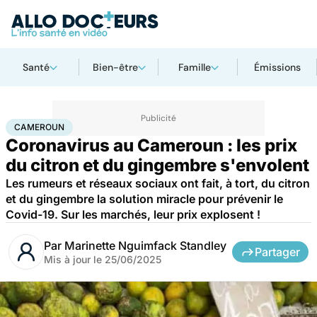
Santé
Bien-être
Famille
Émissions
Accueil
Santé
Maladies
Maladies infectieuses
Cameroun
CAMEROUN
Coronavirus au Cameroun : les prix
du citron et du gingembre s'envolent
Les rumeurs et réseaux sociaux ont fait, à tort, du citron
et du gingembre la solution miracle pour prévenir le
Covid-19. Sur les marchés, leur prix explosent !
Par
Marinette Nguimfack Standley
Partager
Mis à jour le
25/06/2025