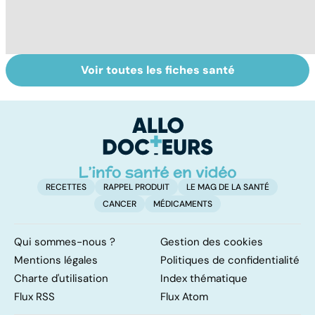
Voir toutes les fiches santé
La tuberculose
Le magnésium,
In
pulmonaire
un oligo-élément
l
vital
F
so
RECETTES
RAPPEL PRODUIT
LE MAG DE LA SANTÉ
CANCER
MÉDICAMENTS
Qui sommes-nous ?
Gestion des cookies
Mentions légales
Politiques de confidentialité
Charte d'utilisation
Index thématique
Flux RSS
Flux Atom