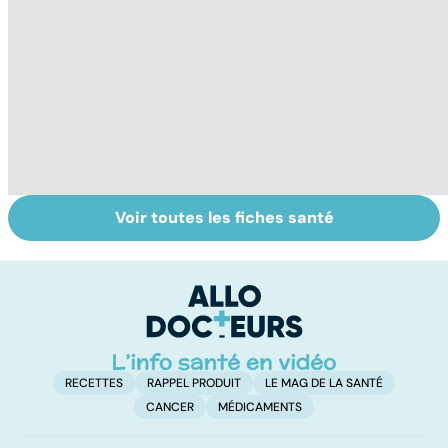
Voir toutes les fiches santé
Le magnésium,
Intestin irritable :
Al
un oligo-élément
le régime
m
vital
FODMAP, une
t
solution ?
p
RECETTES
RAPPEL PRODUIT
LE MAG DE LA SANTÉ
CANCER
MÉDICAMENTS