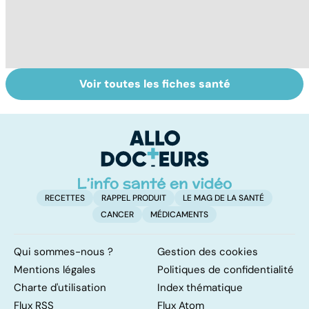
Voir toutes les fiches santé
Tout savoir sur
Inflammation des
Vi
les infections
amygdales : que
oc
pulmonaires
faire en cas
qu
d'angine ?
su
in
RECETTES
RAPPEL PRODUIT
LE MAG DE LA SANTÉ
CANCER
MÉDICAMENTS
Qui sommes-nous ?
Gestion des cookies
Mentions légales
Politiques de confidentialité
Charte d'utilisation
Index thématique
Flux RSS
Flux Atom