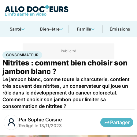
Santé
Bien-être
Famille
Émissions
Accueil
Bien-être
Nutrition
Consommateur
CONSOMMATEUR
Nitrites : comment bien choisir son
jambon blanc ?
Le jambon blanc, comme toute la charcuterie, contient
très souvent des nitrites, un conservateur qui joue un
rôle dans le développement du cancer colorectal.
Comment choisir son jambon pour limiter sa
consommation de nitrites ?
Par
Sophie Coisne
Partager
Rédigé le
13/11/2023