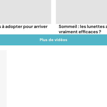
s à adopter pour arriver
Sommeil : les lunettes 
vraiment efficaces ?
Plus de vidéos