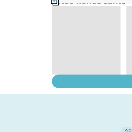
Nos fiches santé
Bien dormir, mais...
sans médicaments !
REC