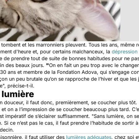
es tombent et les marronniers pleuvent. Tous les ans, même 
ment d'heure et, pour certains malchanceux, la
dépression 
 de prendre tout de suite de bonnes habitudes pour ne pas 
 fin des beaux jours.
"
On en fait un peu trop avec le change
 30 ans et membre de la Fondation Adova, qui s’engage cont
n un peu brutale qu’on se rapproche de l’hiver et que les j
ce
", précise-t-il.
 lumière
 en douceur, il faut donc, premièrement, se coucher plus tôt. 
, et on a l’impression de se coucher beaucoup plus tard. C’
est impératif de s’éclairer suffisamment. "
Sans lumière, on se 
. Si ce n’est pas le cas, il faut prendre l’habitude de sortir
édecin.
sonnière, il faut utiliser des
lumières adéquates
, chez soi e