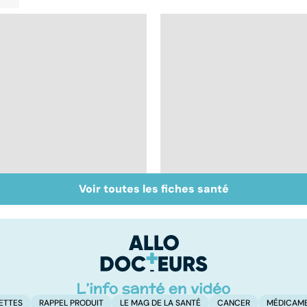
Voir toutes les fiches santé
Fatigue chronique :
Quand la nuit tourne
un syndrome mal
aux cauchemars
connu
ETTES
RAPPEL PRODUIT
LE MAG DE LA SANTÉ
CANCER
MÉDICAM