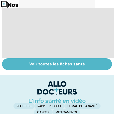
Nos fiches santé
Voir toutes les fiches santé
Conjonctivite,
Faites un pied de
Al
kératite, uvéite :
nez à la rhinite
al
attention les
d
yeux !
l'
RECETTES
RAPPEL PRODUIT
LE MAG DE LA SANTÉ
CANCER
MÉDICAMENTS