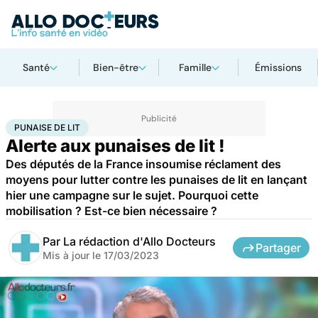
Santé
Bien-être
Famille
Émissions
Accueil
Santé
Maladies
Punaise de lit
PUNAISE DE LIT
Alerte aux punaises de lit !
Des députés de la France insoumise réclament des
moyens pour lutter contre les punaises de lit en lançant
hier une campagne sur le sujet. Pourquoi cette
mobilisation ? Est-ce bien nécessaire ?
Par
La rédaction d'Allo Docteurs
Partager
Mis à jour le
17/03/2023