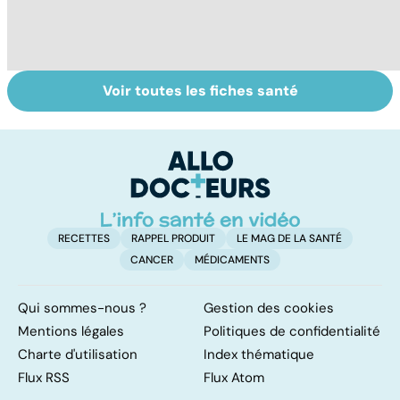
Voir toutes les fiches santé
Grand froid : nos
Perturbateurs
Po
conseils
endocriniens :
le
une menace pour
de
notre santé
RECETTES
RAPPEL PRODUIT
LE MAG DE LA SANTÉ
CANCER
MÉDICAMENTS
Qui sommes-nous ?
Gestion des cookies
Mentions légales
Politiques de confidentialité
Charte d'utilisation
Index thématique
Flux RSS
Flux Atom