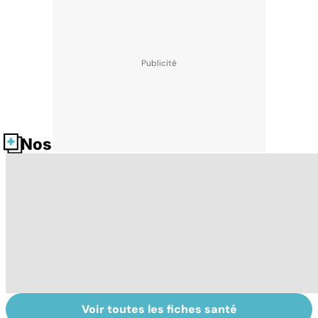
Nos fiches santé
Voir toutes les fiches santé
Légionellose, une
Exostose
La