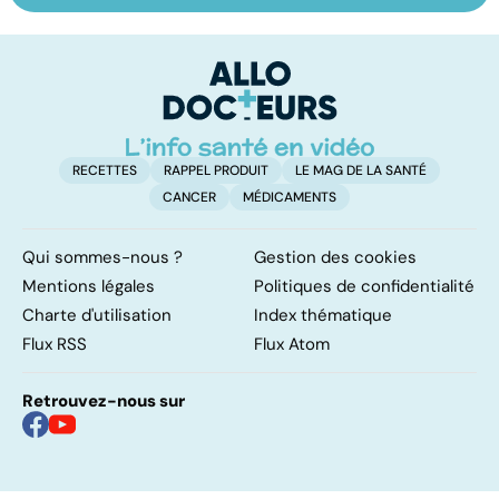
infection
osseuse : des
s
pulmonaire
bosses sous la
d
parfois mortelle
peau
RECETTES
RAPPEL PRODUIT
LE MAG DE LA SANTÉ
CANCER
MÉDICAMENTS
Qui sommes-nous ?
Gestion des cookies
Mentions légales
Politiques de confidentialité
Charte d'utilisation
Index thématique
Flux RSS
Flux Atom
Retrouvez-nous sur