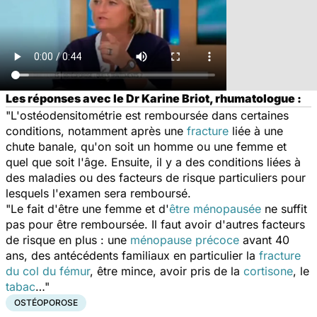
Les réponses avec le Dr Karine Briot, rhumatologue :
"L'ostéodensitométrie est remboursée dans certaines
conditions, notamment après une
fracture
liée à une
chute banale, qu'on soit un homme ou une femme et
quel que soit l'âge. Ensuite, il y a des conditions liées à
des maladies ou des facteurs de risque particuliers pour
lesquels l'examen sera remboursé.
"Le fait d'être une femme et d'
être ménopausée
ne suffit
pas pour être remboursée. Il faut avoir d'autres facteurs
de risque en plus : une
ménopause précoce
avant 40
ans, des antécédents familiaux en particulier la
fracture
du col du fémur
, être mince, avoir pris de la
cortisone
, le
tabac
…"
OSTÉOPOROSE