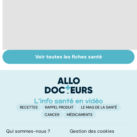
Voir toutes les fiches santé
Ostéoporose :
Tout savoir sur
I
préserver le
les infections
a
capital osseux
pulmonaires
fa
d'
RECETTES
RAPPEL PRODUIT
LE MAG DE LA SANTÉ
CANCER
MÉDICAMENTS
Qui sommes-nous ?
Gestion des cookies