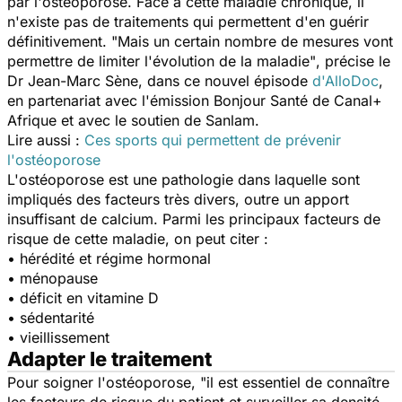
par l'ostéoporose. Face à cette maladie chronique, il
n'existe pas de traitements qui permettent d'en guérir
définitivement.
"Mais un certain nombre de mesures vont
permettre de limiter l'évolution de la maladie"
, précise le
Dr Jean-Marc Sène, dans ce nouvel épisode
d'AlloDoc
,
en partenariat avec l'émission Bonjour Santé de Canal+
Afrique et avec le soutien de Sanlam.
Lire aussi :
Ces sports qui permettent de prévenir
l'ostéoporose
L'ostéoporose est une pathologie dans laquelle sont
impliqués des facteurs très divers, outre un apport
insuffisant de calcium. Parmi les principaux facteurs de
risque de cette maladie, on peut citer :
• hérédité et régime hormonal
• ménopause
• déficit en vitamine D
• sédentarité
• vieillissement
Adapter le traitement
Pour soigner l'ostéoporose,
"il est essentiel de connaître
les facteurs de risque du patient et surveiller sa densité