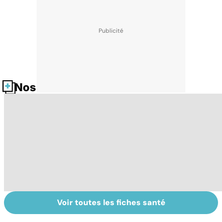
Nos fiches santé
Voir toutes les fiches santé
Exostose
La tuberculose
La
osseuse : des
pulmonaire
s