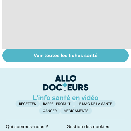
Voir toutes les fiches santé
Suicide : prévenir
Un rhume, ça se
L
le passage à
soigne ?
ca
l'acte
f
sc
RECETTES
RAPPEL PRODUIT
LE MAG DE LA SANTÉ
CANCER
MÉDICAMENTS
Qui sommes-nous ?
Gestion des cookies