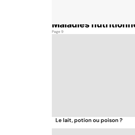
Maladies nutritionn
Accueil
Thématiques
Maladies nutritionnelles
Page 9
Le lait, potion ou poison ?