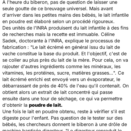
À l'heure du biberon, pas de question de laisser une
seule goutte de ce breuvage universel. Mais avant
d'arriver dans les petites mains des bébés, le lait infantile
en poudre est élaboré selon un procédé rigoureux.
Des unités de l'INRA produisent du lait infantile à des fins
de recherches mais la recette est immuable. Céline
Sadek, doctorante à l'INRA, explique le processus de
fabrication : "
Le lait écrémé en général issu du lait de
vache constitue la base du produit. Et l'objectif, c'est de
se coller au plus près du lait de la mère. Pour cela, on va
rajouter d'autres ingrédients comme les minéraux, les
vitamines, les protéines, sucre, matières grasses…
". Ce
lait écrémé enrichi est envoyé vers un évaporateur, le
débarrassant de près de 40% de l'eau qu'il contenait. On
obtient alors un extrait de lait concentré qui passe
ensuite dans une tour de séchage, ce qui va permettre
d'obtenir la
poudre de lait.
Une fois le lait en poudre obtenu, reste à vérifier s'il est
digeste pour l'enfant. Pas question de le tester sur des
bébés, les chercheurs donnent le biberon à une drôle de
machine baptisée digesteur. "
Le digesteur reproduit le