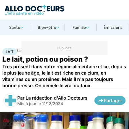
Santé
Bien-être
Famille
Émissions
Accueil
Santé
Maladies
Lait
LAIT
Le lait, potion ou poison ?
Très présent dans notre régime alimentaire et ce, depuis
le plus jeune âge, le lait est riche en calcium, en
vitamines ou en protéines. Mais il n'a pas toujours
bonne presse. On démêle le vrai du faux.
Par
La rédaction d'Allo Docteurs
Partager
Mis à jour le
11/12/2024