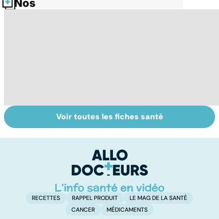
Nos fiches santé
Voir toutes les fiches santé
Le magnésium,
Intestin irritable :
Al
un oligo-élément
le régime
pé
vital
FODMAP, une
solution ?
RECETTES
RAPPEL PRODUIT
LE MAG DE LA SANTÉ
CANCER
MÉDICAMENTS