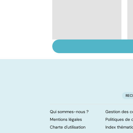
Alimentation :
mangeons-nous trop
de protéines ?
REC
Qui sommes-nous ?
Gestion des c
Mentions légales
Politiques de c
Charte d'utilisation
Index thémati