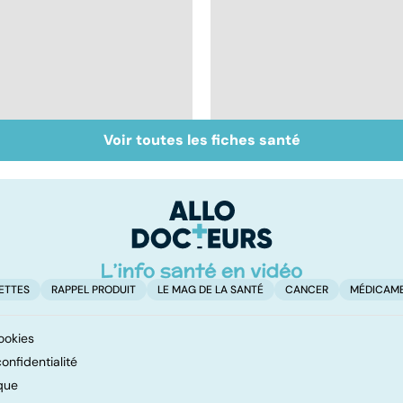
Voir toutes les fiches santé
Qu'est-ce que l'index
Les féculents, un
glycémique ?
carburant
indispensable pour
l'organisme
ETTES
RAPPEL PRODUIT
LE MAG DE LA SANTÉ
CANCER
MÉDICAM
ookies
onfidentialité
que