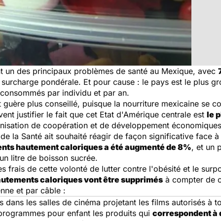
ent un des principaux problèmes de santé au Mexique, avec
surcharge pondérale. Et pour cause : le pays est le plus 
consommés par individu et par an.
st guère plus conseillé, puisque la nourriture mexicaine se 
ent justifier le fait que cet Etat d'Amérique centrale est
le 
nisation de coopération et de développement économiques
e la Santé ait souhaité réagir de façon significative face à 
ments hautement caloriques a été augmenté de 8%
, et un
un litre de boisson sucrée.
es frais de cette volonté de lutter contre l'obésité et le sur
hautements caloriques vont être supprimés
à compter de ce
enne et par câble :
 dans les salles de cinéma projetant les films autorisés à to
es programmes pour enfant les produits qui
correspondent à d