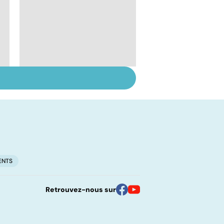
Chirurgie de
l'obésité, le jour
d'après
ENTS
Retrouvez-nous sur