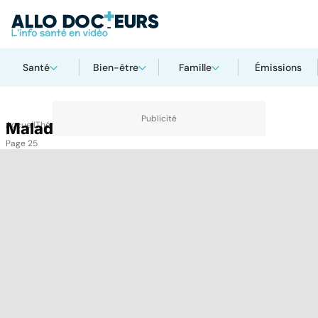
Santé
Bien-être
Famille
Émissions
Accueil
Maladies nutritionnelles
Thématiques
Maladies nutritionnelles
Page 25