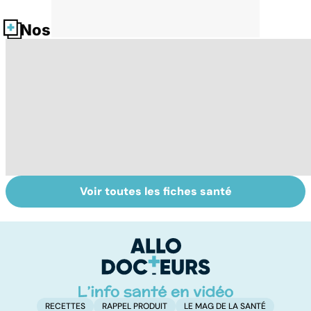
Nos fiches santé
Voir toutes les fiches santé
Le magnésium,
Intestin irritable :
Al
un oligo-élément
le régime
pé
vital
FODMAP, une
solution ?
RECETTES
RAPPEL PRODUIT
LE MAG DE LA SANTÉ