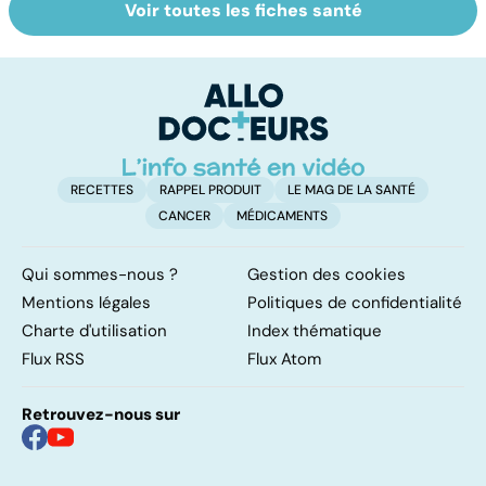
Voir toutes les fiches santé
Le TDAH, un
Les agrumes et
A
trouble de
leurs bienfaits
va
l'attention avec
pour la santé
cé
ou sans
é
hyperactivité
t
RECETTES
RAPPEL PRODUIT
LE MAG DE LA SANTÉ
CANCER
MÉDICAMENTS
Qui sommes-nous ?
Gestion des cookies
Mentions légales
Politiques de confidentialité
Charte d'utilisation
Index thématique
Flux RSS
Flux Atom
Retrouvez-nous sur