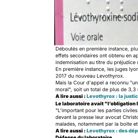
Déboutés en première instance, plus
effets secondaires ont obtenu en a
indemnisation au titre du préjudice
En première instance, les juges ly
2017 du nouveau Levothyrox.
Mais la Cour d'appel a reconnu "un
moral", soit un total de plus de 3,3 
A lire aussi :
Levothyrox : la just
Le laboratoire avait "l’obligation
"L'important pour les parties civiles 
devant la presse leur avocat Christo
malades, notamment par la boite et 
A lire aussi :
Levothyrox : des dé
Défense du laboratoire