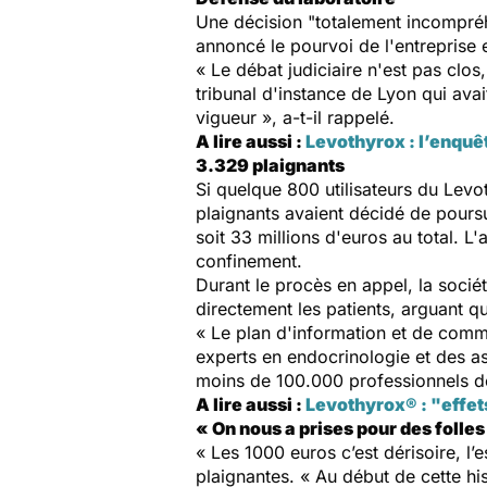
Une décision "totalement incompréh
annoncé le pourvoi de l'entreprise 
« Le débat judiciaire n'est pas clos
tribunal d'instance de Lyon qui ava
vigueur », a-t-il rappelé.
A lire aussi :
Levothyrox : l’enquê
3.329 plaignants
Si quelque 800 utilisateurs du Lev
plaignants avaient décidé de pours
soit 33 millions d'euros au total. L
confinement.
Durant le procès en appel, la socié
directement les patients, arguant que 
« Le plan d'information et de commu
experts en endocrinologie et des a
moins de 100.000 professionnels de
A lire aussi :
Levothyrox® : "effet
« On nous a prises pour des folles
« Les 1000 euros c’est dérisoire, l’
plaignantes. « Au début de cette h