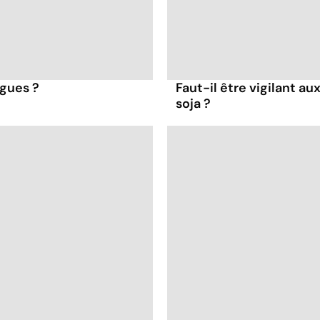
lgues ?
Faut-il être vigilant a
soja ?