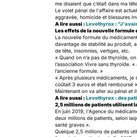
me disaient que c’était dans ma têt
Le volet pénal de l'affaire est actu
aggravée, homicide et blessures inv
A lire aussi :
Levothyrox : "J'avai
Les effets de la nouvelle formule
La nouvelle formule du médicament p
davantage de stabilité au produit, 
de tête, insomnies, vertiges, etc.
« Quand on n’a pas de thyroïde, on
l’association Vivre sans thyroïde. 
l’ancienne formule. »
« Après plusieurs médicaments, je 
coûtait 3 euros et était remboursé 
Maintenant on va aller au pénal et i
A lire aussi :
Levothyrox : des pat
2,5 millions de patients utilisent
En juin 2019, l'Agence du médicam
deux millions de patients, selon l
santé graves ».
Quelque 2,5 millions de patients ut