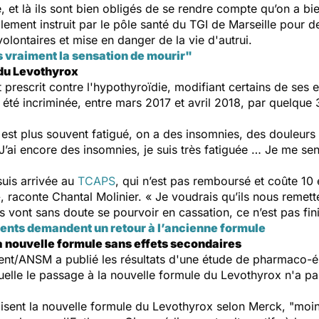
e, et là ils sont bien obligés de se rendre compte qu’on a b
ellement instruit par le pôle santé du TGI de Marseille pour
olontaires et mise en danger de la vie d'autrui.
s vraiment la sensation de mourir"
 du Levothyrox
rescrit contre l'hypothyroïdie, modifiant certains de ses e
a été incriminée, entre mars 2017 et avril 2018, par quelque
 est plus souvent fatigué, on a des insomnies, des douleurs
« J’ai encore des insomnies, je suis très fatiguée … Je me 
suis arrivée au
TCAPS
, qui n’est pas remboursé et coûte 10
», raconte Chantal Molinier. « Je voudrais qu’ils nous remet
ls vont sans doute se pourvoir en cassation, ce n’est pas fini
ients demandent un retour à l’ancienne formule
 la nouvelle formule sans effets secondaires
ent/ANSM a publié les résultats d'une étude de pharmaco-
aquelle le passage à la nouvelle formule du Levothyrox n'a 
ilisent la nouvelle formule du Levothyrox selon Merck, "moi