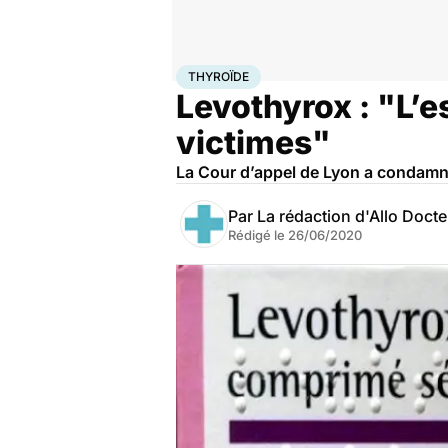
Accueil
Santé
Maladies
Thyroïde
THYROÏDE
Levothyrox : "L’
victimes"
La Cour d’appel de Lyon a condamné
Par
La rédaction d'Allo Doct
Rédigé le
26/06/2020