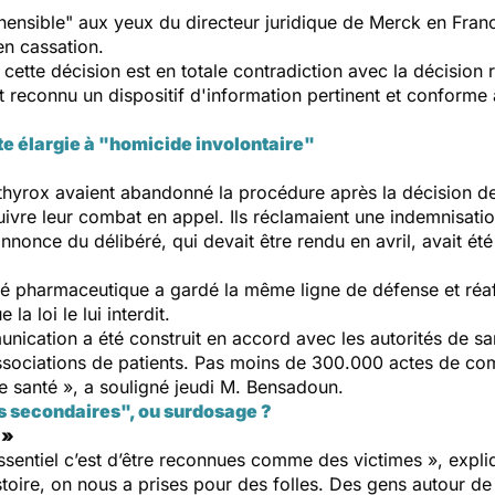
ensible" aux yeux du directeur juridique de Merck en Fran
en cassation.
, cette décision est en totale contradiction avec la décision
it reconnu un dispositif d'information pertinent et conforme
te élargie à "homicide involontaire"
othyrox avaient abandonné la procédure après la décision d
uivre leur combat en appel. Ils réclamaient une indemnisati
'annonce du délibéré, qui devait être rendu en avril, avait é
té pharmaceutique a gardé la même ligne de défense et réaf
la loi le lui interdit.
nication a été construit en accord avec les autorités de san
ssociations de patients. Pas moins de 300.000 actes de co
 santé », a souligné jeudi M. Bensadoun.
s secondaires", ou surdosage ?
 »
essentiel c’est d’être reconnues comme des victimes », expli
istoire, on nous a prises pour des folles. Des gens autour