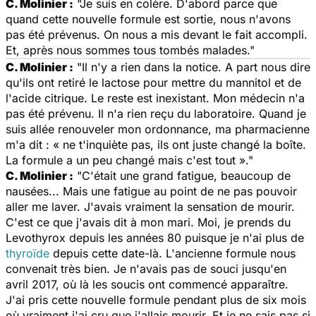
C. Molinier :
"Je suis en colère. D'abord parce que
quand cette nouvelle formule est sortie, nous n'avons
pas été prévenus. On nous a mis devant le fait accompli.
Et, après nous sommes tous tombés malades."
C. Molinier :
"Il n'y a rien dans la notice. A part nous dire
qu'ils ont retiré le lactose pour mettre du mannitol et de
l'acide citrique. Le reste est inexistant. Mon médecin n'a
pas été prévenu. Il n'a rien reçu du laboratoire. Quand je
suis allée renouveler mon ordonnance, ma pharmacienne
m'a dit : « ne t'inquiète pas, ils ont juste changé la boîte.
La formule a un peu changé mais c'est tout »."
C. Molinier :
"C'était une grand fatigue, beaucoup de
nausées... Mais une fatigue au point de ne pas pouvoir
aller me laver. J'avais vraiment la sensation de mourir.
C'est ce que j'avais dit à mon mari. Moi, je prends du
Levothyrox depuis les années 80 puisque je n'ai plus de
thyroïde
depuis cette date-là. L'ancienne formule nous
convenait très bien. Je n'avais pas de souci jusqu'en
avril 2017, où là les soucis ont commencé apparaître.
J'ai pris cette nouvelle formule pendant plus de six mois
où vraiment j'ai cru que j'allais mourir. Et je ne sais pas si