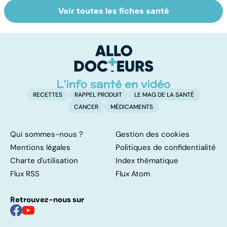
Voir toutes les fiches santé
VIH : la maladie
Tout savoir sur
G
dont on ne guérit
les anti-
m
pas
inflammatoires
r
d
!
RECETTES
RAPPEL PRODUIT
LE MAG DE LA SANTÉ
CANCER
MÉDICAMENTS
Qui sommes-nous ?
Gestion des cookies
Mentions légales
Politiques de confidentialité
Charte d'utilisation
Index thématique
Flux RSS
Flux Atom
Retrouvez-nous sur