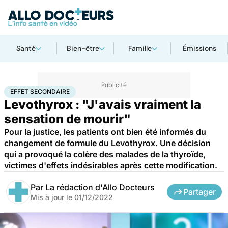
Santé
Bien-être
Famille
Émissions
Accueil
Santé
Société
Justice
Effet secondaire
EFFET SECONDAIRE
Levothyrox : "J'avais vraiment la
sensation de mourir"
Pour la justice, les patients ont bien été informés du
changement de formule du Levothyrox. Une décision
qui a provoqué la colère des malades de la thyroïde,
victimes d'effets indésirables après cette modification.
Par
La rédaction d'Allo Docteurs
Partager
Mis à jour le
01/12/2022