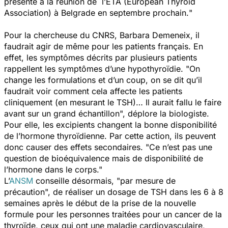
présente à la réunion de l’ETA (European Thyroid
Association) à Belgrade en septembre prochain.
"
Pour la chercheuse du CNRS, Barbara Demeneix, il
faudrait agir de même pour les patients français. En
effet, les symptômes décrits par plusieurs patients
rappellent les symptômes d’une hypothyroïdie. "
On
change les formulations et d’un coup, on se dit qu’il
faudrait voir comment cela affecte les patients
cliniquement (en mesurant le TSH)… Il aurait fallu le faire
avant sur un grand échantillon
", déplore la biologiste.
Pour elle, les excipients changent la bonne disponibilité
de l’hormone thyroïdienne. Par cette action, ils peuvent
donc causer des effets secondaires. "
Ce n’est pas une
question de bioéquivalence mais de disponibilité de
l’hormone dans le corps
."
L’
ANSM
conseille désormais, "
par mesure de
précaution
", de réaliser un dosage de TSH dans les 6 à 8
semaines après le début de la prise de la nouvelle
formule pour les personnes traitées pour un cancer de la
thyroïde, ceux qui ont une maladie cardiovasculaire,