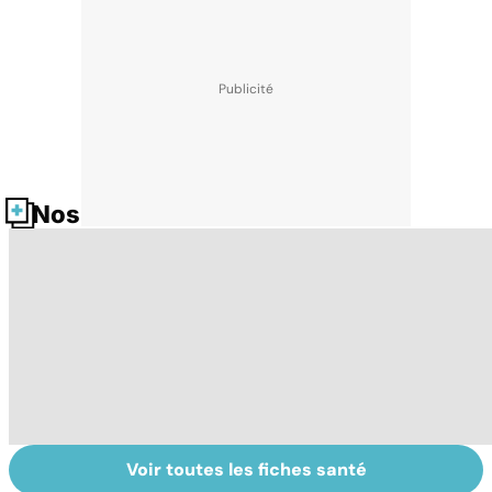
Nos fiches santé
Voir toutes les fiches santé
Troubles anxieux,
Un rhume, ça se
Gl