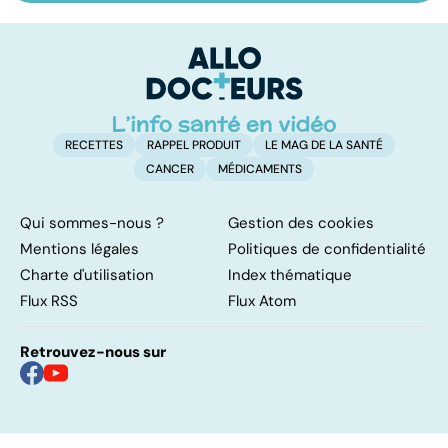
une anxiété
soigne ?
l
envahissante
la
c
RECETTES
RAPPEL PRODUIT
LE MAG DE LA SANTÉ
CANCER
MÉDICAMENTS
Qui sommes-nous ?
Gestion des cookies
Mentions légales
Politiques de confidentialité
Charte d'utilisation
Index thématique
Flux RSS
Flux Atom
Retrouvez-nous sur