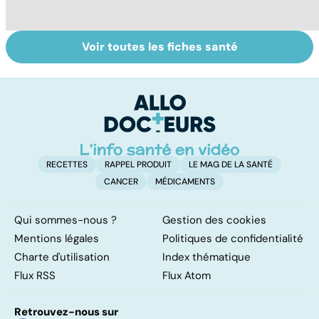
Voir toutes les fiches santé
Les
Tout savoir sur
I
médicaments en
les infections
a
questions
pulmonaires
fa
d'
RECETTES
RAPPEL PRODUIT
LE MAG DE LA SANTÉ
CANCER
MÉDICAMENTS
Qui sommes-nous ?
Gestion des cookies
Mentions légales
Politiques de confidentialité
Charte d'utilisation
Index thématique
Flux RSS
Flux Atom
Retrouvez-nous sur