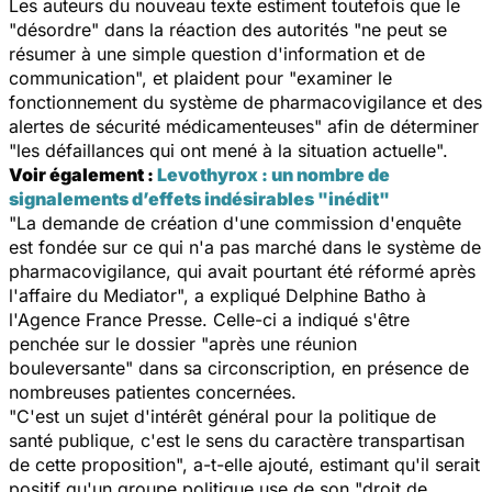
Les auteurs du nouveau texte estiment toutefois que le
"
désordre
" dans la réaction des autorités "
ne peut se
résumer à une simple question d'information et de
communication
", et plaident pour "
examiner le
fonctionnement du système de pharmacovigilance et des
alertes de sécurité médicamenteuses
" afin de déterminer
"
les défaillances qui ont mené à la situation actuelle
".
Voir également :
Levothyrox : un nombre de
signalements d’effets indésirables "inédit"
"
La demande de création d'une commission d'enquête
est fondée sur ce qui n'a pas marché dans le système de
pharmacovigilance, qui avait pourtant été réformé après
l'affaire du Mediator
", a expliqué Delphine Batho à
l'Agence France Presse. Celle-ci a indiqué s'être
penchée sur le dossier "
après une réunion
bouleversante
" dans sa circonscription, en présence de
nombreuses patientes concernées.
"
C'est un sujet d'intérêt général pour la politique de
santé publique, c'est le sens du caractère transpartisan
de cette proposition
", a-t-elle ajouté, estimant qu'il serait
positif qu'un groupe politique use de son "
droit de