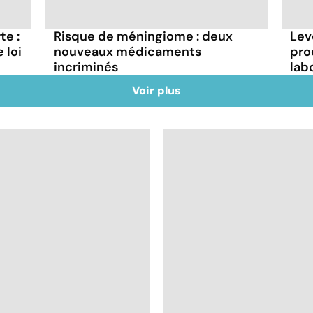
te :
Risque de méningiome : deux
Lev
 loi
nouveaux médicaments
pro
incriminés
lab
Voir plus