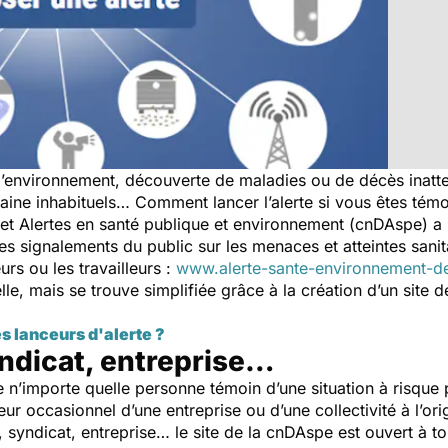
l’environnement, découverte de maladies ou de décès inatt
ne inhabituels… Comment lancer l’alerte si vous êtes témoi
t Alertes en santé publique et environnement (cnDAspe) a mi
 les signalements du public sur les menaces et atteintes sani
rs ou les travailleurs :
www.alerte-sante-environnement-de
e, mais se trouve simplifiée grâce à la création d’un site déd
 lanceurs d'alerte ?
syndicat, entreprise…
n’importe quelle personne témoin d’une situation à risque p
teur occasionnel d’une entreprise ou d’une collectivité à l’or
yndicat, entreprise… le site de la cnDAspe est ouvert à tous