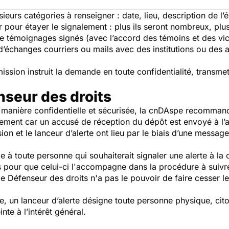
sieurs catégories à renseigner : date, lieu, description de 
pour étayer le signalement : plus ils seront nombreux, plus s
e témoignages signés (avec l’accord des témoins et des vict
d’échanges courriers ou mails avec des institutions ou des 
mission instruit la demande en toute confidentialité, transme
nseur des droits
 manière confidentielle et sécurisée, la cnDAspe recommande
lement car un accusé de réception du dépôt est envoyé à l’a
n et le lanceur d’alerte ont lieu par le biais d’une message
 à toute personne qui souhaiterait signaler une alerte à 
s pour que celui-ci l'accompagne dans la procédure à suivr
le Défenseur des droits n'a pas le pouvoir de faire cesser l
le, un lanceur d’alerte désigne toute personne physique, cito
nte à l’intérêt général.