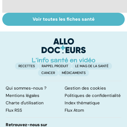
Voir toutes les fiches santé
Pré-éclampsie :
De bonnes
M
attention,
raisons pour ne
c
grossesse à
pas ajouter son
:
risque !
grain de sel
au
RECETTES
RAPPEL PRODUIT
LE MAG DE LA SANTÉ
CANCER
MÉDICAMENTS
Qui sommes-nous ?
Gestion des cookies
Mentions légales
Politiques de confidentialité
Charte d'utilisation
Index thématique
Flux RSS
Flux Atom
Retrouvez-nous sur