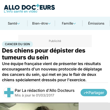
Santé
Bien-être
Famille
Émissions
Accueil
Santé
Maladies
Cancer
Cancer du sein
CANCER DU SEIN
Des chiens pour dépister des
tumeurs du sein
Une équipe française vient de présenter les résultats
encourageants d'un nouveau protocole de dépistage
des cancers du sein, qui met en jeu le flair de deux
chiens spécialement dressés pour l'exercice.
Par
La rédaction d'Allo Docteurs
Partager
Mis à jour le
01/03/2017