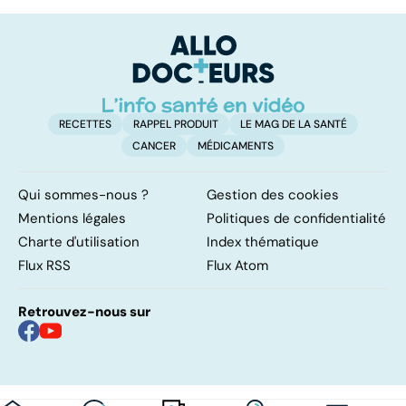
cerveau
doré : une
po
bactérie sous
surveillance
RECETTES
RAPPEL PRODUIT
LE MAG DE LA SANTÉ
CANCER
MÉDICAMENTS
Qui sommes-nous ?
Gestion des cookies
Mentions légales
Politiques de confidentialité
Charte d'utilisation
Index thématique
Flux RSS
Flux Atom
Retrouvez-nous sur