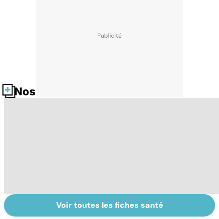
Nos fiches santé
Voir toutes les fiches santé
Tout savoir sur le
Staphylocoque
Gy