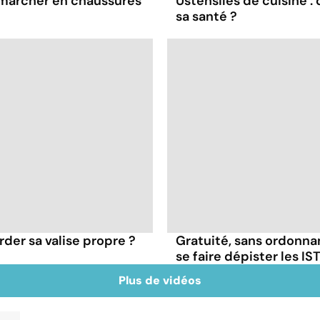
à marcher en chaussures
Ustensiles de cuisine :
sa santé ?
der sa valise propre ?
Gratuité, sans ordonna
se faire dépister les IST
Plus de vidéos