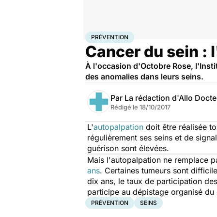
Accueil
Santé
Maladies
Prévention
PRÉVENTION
Cancer du sein : 
À l'occasion d'Octobre Rose, l'Inst
des anomalies dans leurs seins.
Par
La rédaction d'Allo Doct
Rédigé le
18/10/2017
L'
autopalpation
doit être réalisée t
régulièrement ses seins et de sign
guérison sont élevées.
Mais l'autopalpation ne remplace 
ans
. Certaines tumeurs sont diffici
dix ans, le taux de participation 
participe au dépistage organisé du 
PRÉVENTION
SEINS