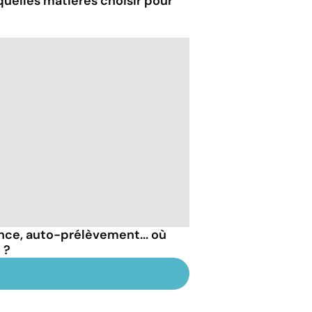
 quelles matières choisir pour
nce, auto-prélèvement... où
 ?